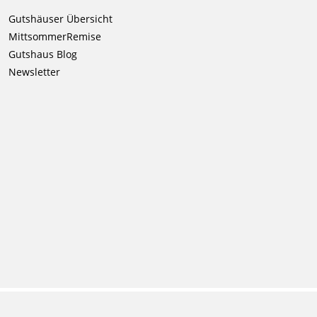
Navigation
Gutshäuser Übersicht
überspringen
MittsommerRemise
Gutshaus Blog
Newsletter