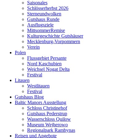
Saisonales
Schlösserherbst 2026
Sterneundwolken
Gutshaus Runde
Ausflugsziele
MittsommerRemise
Kulturgeschichte Gutshäuser
Mecklenburg-Vorpommern
Verein
Polen
Flussgebiet Persante
Nord Kaschubien
Weichsel Nogat Delta
Festival
Litauen
Westlitauen
Festival
Gutshaus Blog
Baltic Manors Ausstellung
Schloss Christinehof
Gutshaus Pederstrup
Wasserschloss Quilow
Museum Wejherowo
Regionalpark Rambynas
Reisen und Angebote