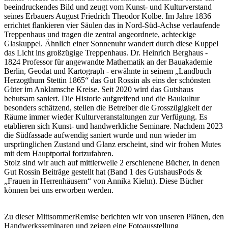
beeindruckendes Bild und zeugt vom Kunst- und Kulturverstand
seines Erbauers August Friedrich Theodor Kolbe. Im Jahre 1836
errichtet flankieren vier Säulen das in Nord-Süd-Achse verlaufende
Treppenhaus und tragen die zentral angeordnete, achteckige
Glaskuppel. Ähnlich einer Sonnenuhr wandert durch diese Kuppel
das Licht ins großzügige Treppenhaus. Dr. Heinrich Berghaus -
1824 Professor für angewandte Mathematik an der Bauakademie
Berlin, Geodat und Kartograph - erwähnte in seinem „Landbuch
Herzogthum Stettin 1865“ das Gut Rossin als eins der schönsten
Güter im Anklamsche Kreise. Seit 2020 wird das Gutshaus
behutsam saniert. Die Historie aufgreifend und die Baukultur
besonders schätzend, stellen die Betreiber die Grosszügigkeit der
Räume immer wieder Kulturveranstaltungen zur Verfügung. Es
etablieren sich Kunst- und handwerkliche Seminare. Nachdem 2023
die Südfassade aufwendig saniert wurde und nun wieder im
ursprünglichen Zustand und Glanz erscheint, sind wir frohen Mutes
mit dem Hauptportal fortzufahren.
Stolz sind wir auch auf mittlerweile 2 erschienene Bücher, in denen
Gut Rossin Beiträge gestellt hat (Band 1 des GutshausPods &
„Frauen in Herrenhäusern“ von Annika Kiehn). Diese Bücher
können bei uns erworben werden.
Zu dieser MittsommerRemise berichten wir von unseren Plänen, den
Handwerksseminaren und zeigen eine Fotoausstellung