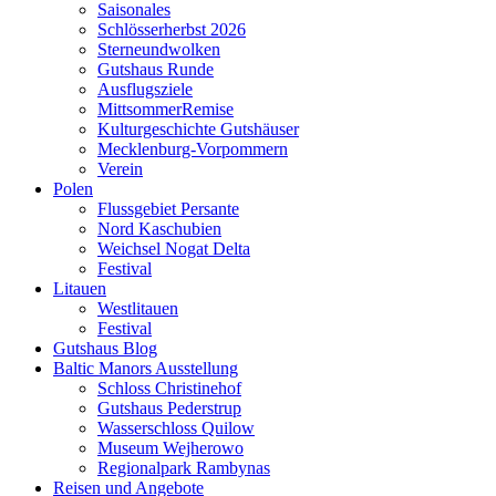
Saisonales
Schlösserherbst 2026
Sterneundwolken
Gutshaus Runde
Ausflugsziele
MittsommerRemise
Kulturgeschichte Gutshäuser
Mecklenburg-Vorpommern
Verein
Polen
Flussgebiet Persante
Nord Kaschubien
Weichsel Nogat Delta
Festival
Litauen
Westlitauen
Festival
Gutshaus Blog
Baltic Manors Ausstellung
Schloss Christinehof
Gutshaus Pederstrup
Wasserschloss Quilow
Museum Wejherowo
Regionalpark Rambynas
Reisen und Angebote