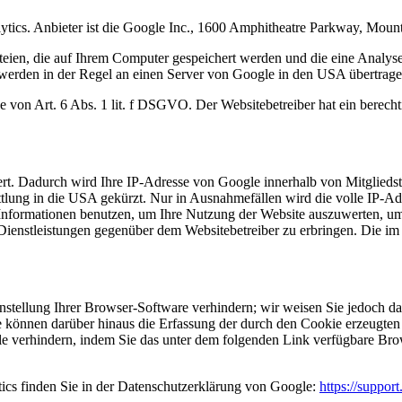
ytics. Anbieter ist die Google Inc., 1600 Amphitheatre Parkway, Mo
eien, die auf Ihrem Computer gespeichert werden und die eine Analys
werden in der Regel an einen Server von Google in den USA übertragen
von Art. 6 Abs. 1 lit. f DSGVO. Der Websitebetreiber hat ein berechti
rt. Dadurch wird Ihre IP-Adresse von Google innerhalb von Mitgliedst
ung in die USA gekürzt. Nur in Ausnahmefällen wird die volle IP-Ad
e Informationen benutzen, um Ihre Nutzung der Website auszuwerten, u
Dienstleistungen gegenüber dem Websitebetreiber zu erbringen. Die i
tellung Ihrer Browser-Software verhindern; wir weisen Sie jedoch dara
 können darüber hinaus die Erfassung der durch den Cookie erzeugten 
 verhindern, indem Sie das unter dem folgenden Link verfügbare Brows
cs finden Sie in der Datenschutzerklärung von Google:
https://suppo