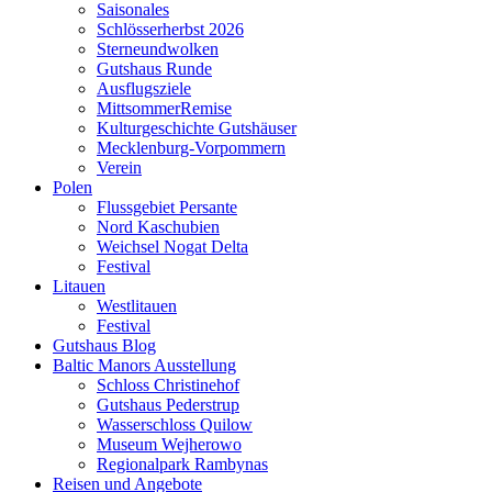
Saisonales
Schlösserherbst 2026
Sterneundwolken
Gutshaus Runde
Ausflugsziele
MittsommerRemise
Kulturgeschichte Gutshäuser
Mecklenburg-Vorpommern
Verein
Polen
Flussgebiet Persante
Nord Kaschubien
Weichsel Nogat Delta
Festival
Litauen
Westlitauen
Festival
Gutshaus Blog
Baltic Manors Ausstellung
Schloss Christinehof
Gutshaus Pederstrup
Wasserschloss Quilow
Museum Wejherowo
Regionalpark Rambynas
Reisen und Angebote