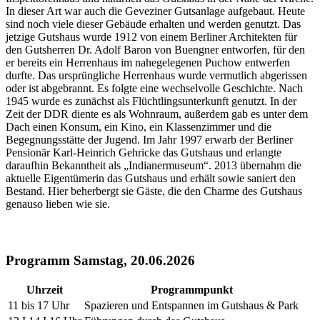
In dieser Art war auch die Geveziner Gutsanlage aufgebaut. Heute
sind noch viele dieser Gebäude erhalten und werden genutzt. Das
jetzige Gutshaus wurde 1912 von einem Berliner Architekten für
den Gutsherren Dr. Adolf Baron von Buengner entworfen, für den
er bereits ein Herrenhaus im nahegelegenen Puchow entwerfen
durfte. Das ursprüngliche Herrenhaus wurde vermutlich abgerissen
oder ist abgebrannt. Es folgte eine wechselvolle Geschichte. Nach
1945 wurde es zunächst als Flüchtlingsunterkunft genutzt. In der
Zeit der DDR diente es als Wohnraum, außerdem gab es unter dem
Dach einen Konsum, ein Kino, ein Klassenzimmer und die
Begegnungsstätte der Jugend. Im Jahr 1997 erwarb der Berliner
Pensionär Karl-Heinrich Gehricke das Gutshaus und erlangte
daraufhin Bekanntheit als „Indianermuseum“. 2013 übernahm die
aktuelle Eigentümerin das Gutshaus und erhält sowie saniert den
Bestand. Hier beherbergt sie Gäste, die den Charme des Gutshaus
genauso lieben wie sie.
Programm Samstag, 20.06.2026
Uhrzeit
Programmpunkt
11 bis 17 Uhr
Spazieren und Entspannen im Gutshaus & Park