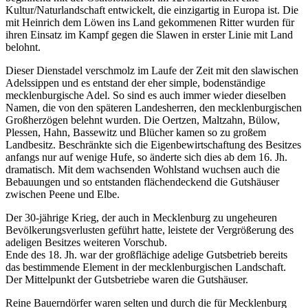
Kultur/Naturlandschaft entwickelt, die einzigartig in Europa ist. Die
mit Heinrich dem Löwen ins Land gekommenen Ritter wurden für
ihren Einsatz im Kampf gegen die Slawen in erster Linie mit Land
belohnt.
Dieser Dienstadel verschmolz im Laufe der Zeit mit den slawischen
Adelssippen und es entstand der eher simple, bodenständige
mecklenburgische Adel. So sind es auch immer wieder dieselben
Namen, die von den späteren Landesherren, den mecklenburgischen
Großherzögen belehnt wurden. Die Oertzen, Maltzahn, Bülow,
Plessen, Hahn, Bassewitz und Blücher kamen so zu großem
Landbesitz. Beschränkte sich die Eigenbewirtschaftung des Besitzes
anfangs nur auf wenige Hufe, so änderte sich dies ab dem 16. Jh.
dramatisch. Mit dem wachsenden Wohlstand wuchsen auch die
Bebauungen und so entstanden flächendeckend die Gutshäuser
zwischen Peene und Elbe.
Der 30-jährige Krieg, der auch in Mecklenburg zu ungeheuren
Bevölkerungsverlusten geführt hatte, leistete der Vergrößerung des
adeligen Besitzes weiteren Vorschub.
Ende des 18. Jh. war der großflächige adelige Gutsbetrieb bereits
das bestimmende Element in der mecklenburgischen Landschaft.
Der Mittelpunkt der Gutsbetriebe waren die Gutshäuser.
Reine Bauerndörfer waren selten und durch die für Mecklenburg