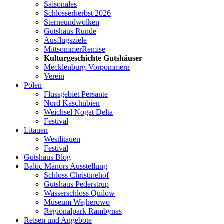
Saisonales
Schlösserherbst 2026
Sterneundwolken
Gutshaus Runde
Ausflugsziele
MittsommerRemise
Kulturgeschichte Gutshäuser
Mecklenburg-Vorpommern
Verein
Polen
Flussgebiet Persante
Nord Kaschubien
Weichsel Nogat Delta
Festival
Litauen
Westlitauen
Festival
Gutshaus Blog
Baltic Manors Ausstellung
Schloss Christinehof
Gutshaus Pederstrup
Wasserschloss Quilow
Museum Wejherowo
Regionalpark Rambynas
Reisen und Angebote