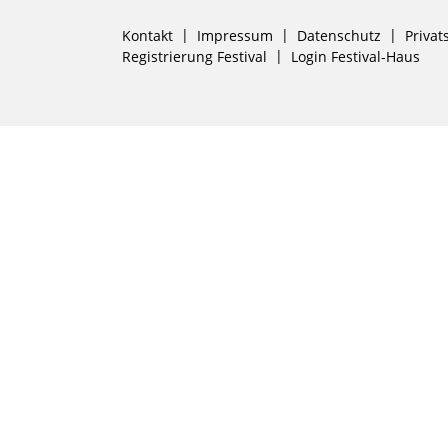
Navigation
Kontakt
Impressum
Datenschutz
Privat
überspringen
Registrierung Festival
Login Festival-Haus