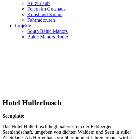
Kurzurlaub
Feiern im Gutshaus
Kunst und Kultur
Fahrradtouren
Projekte
South Baltic Manors
Baltic Manors Route
Hotel Hullerbusch
Seenplatte
Das Hotel Hullerbusch liegt malerisch in der Feldberger
Seenlandschaft, umgeben von dichten Wäldern und Seen in stiller
Alleinlage. Als Herrenhaus vor über hundert Jahren erbaut, wird es