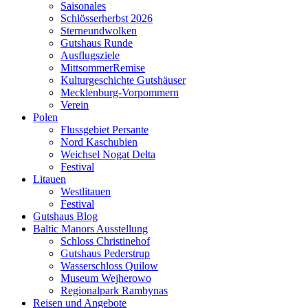
Saisonales
Schlösserherbst 2026
Sterneundwolken
Gutshaus Runde
Ausflugsziele
MittsommerRemise
Kulturgeschichte Gutshäuser
Mecklenburg-Vorpommern
Verein
Polen
Flussgebiet Persante
Nord Kaschubien
Weichsel Nogat Delta
Festival
Litauen
Westlitauen
Festival
Gutshaus Blog
Baltic Manors Ausstellung
Schloss Christinehof
Gutshaus Pederstrup
Wasserschloss Quilow
Museum Wejherowo
Regionalpark Rambynas
Reisen und Angebote