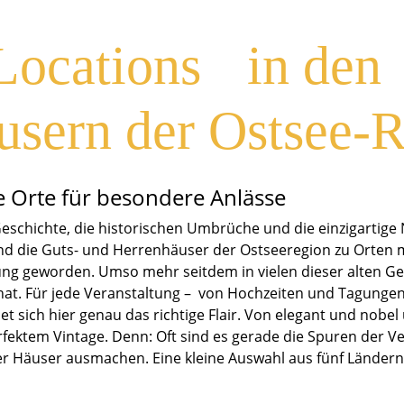
errschaftlich 
Locations in den
usern der Ostsee-
e Orte für besondere Anlässe
Geschichte, die historischen Umbrüche und die einzigartige 
d die Guts- und Herrenhäuser der Ostseeregion zu Orten m
ng geworden. Umso mehr seitdem in vielen dieser alten Ge
hat. Für jede Veranstaltung – von Hochzeiten und Tagungen
t sich hier genau das richtige Flair. Von elegant und nobel 
erfektem Vintage. Denn: Oft sind es gerade die Spuren der V
 Häuser ausmachen. Eine kleine Auswahl aus fünf Ländern