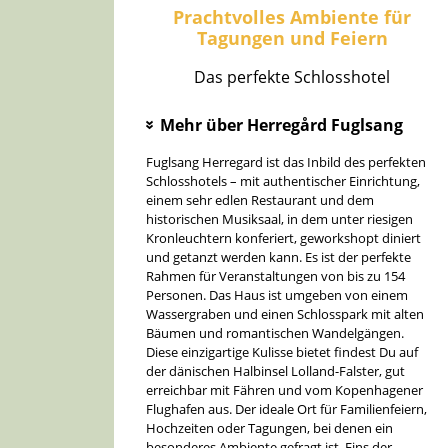
Prachtvolles Ambiente für
Tagungen und Feiern
Das perfekte Schlosshotel
Mehr über Herregård Fuglsang
»
Fuglsang Herregard ist das Inbild des perfekten
Schlosshotels – mit authentischer Einrichtung,
einem sehr edlen Restaurant und dem
historischen Musiksaal, in dem unter riesigen
Kronleuchtern konferiert, geworkshopt diniert
und getanzt werden kann. Es ist der perfekte
Rahmen für Veranstaltungen von bis zu 154
Personen. Das Haus ist umgeben von einem
Wassergraben und einen Schlosspark mit alten
Bäumen und romantischen Wandelgängen.
Diese einzigartige Kulisse bietet findest Du auf
der dänischen Halbinsel Lolland-Falster, gut
erreichbar mit Fähren und vom Kopenhagener
Flughafen aus. Der ideale Ort für Familienfeiern,
Hochzeiten oder Tagungen, bei denen ein
besonderes Ambiente gefragt ist. Eins der