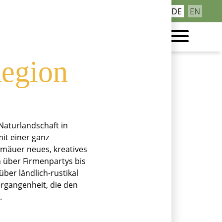
Navigation
DE
EN
Kontakt
lässig
überspringen
Region
Naturlandschaft in
it einer ganz
mäuer neues, kreatives
 über Firmenpartys bis
über ländlich-rustikal
ergangenheit, die den
.