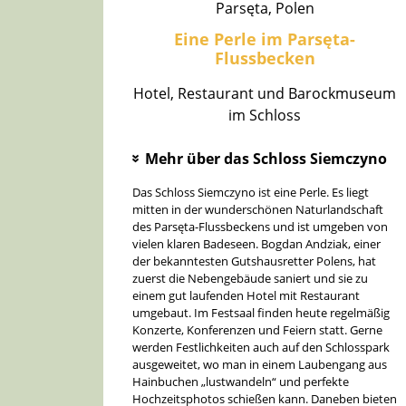
Parsęta, Polen
Eine Perle im Parsęta-
Flussbecken
Hotel, Restaurant und Barockmuseum
im Schloss
Mehr über das Schloss Siemczyno
»
Das Schloss Siemczyno ist eine Perle. Es liegt
mitten in der wunderschönen Naturlandschaft
des Parsęta-Flussbeckens und ist umgeben von
vielen klaren Badeseen. Bogdan Andziak, einer
der bekanntesten Gutshausretter Polens, hat
zuerst die Nebengebäude saniert und sie zu
einem gut laufenden Hotel mit Restaurant
umgebaut. Im Festsaal finden heute regelmäßig
Konzerte, Konferenzen und Feiern statt. Gerne
werden Festlichkeiten auch auf den Schlosspark
ausgeweitet, wo man in einem Laubengang aus
Hainbuchen „lustwandeln“ und perfekte
Hochzeitsphotos schießen kann. Daneben bieten