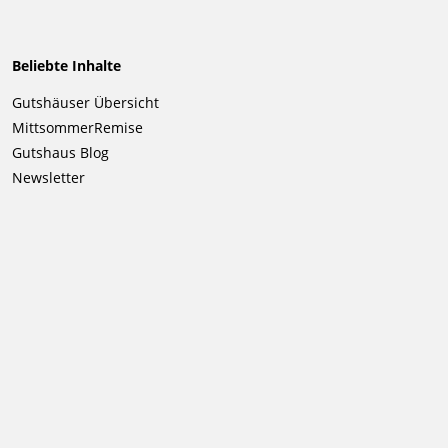
Beliebte Inhalte
Navigation
Gutshäuser Übersicht
überspringen
MittsommerRemise
Gutshaus Blog
Newsletter