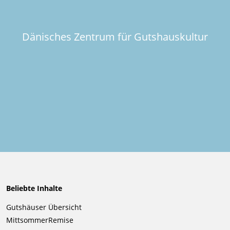
Dänisches Zentrum für Gutshauskultur
Beliebte Inhalte
Navigation
Gutshäuser Übersicht
überspringen
MittsommerRemise