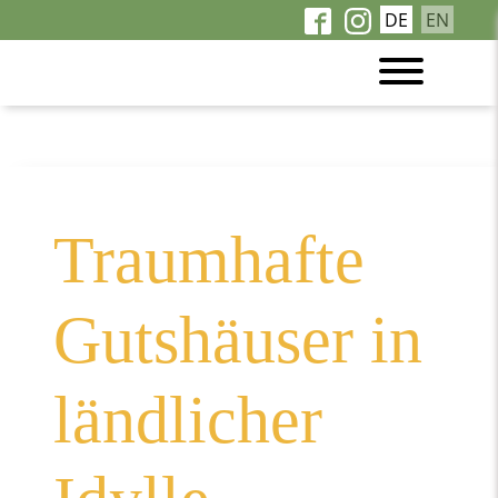
DE
EN
Ausflugsziele im Land
der Schlösser
Traumhafte
Gutshäuser in
ländlicher