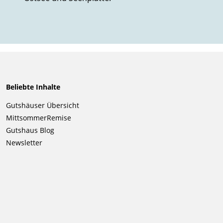
Beliebte Inhalte
Navigation
Gutshäuser Übersicht
überspringen
MittsommerRemise
Gutshaus Blog
Newsletter