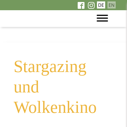
DE
EN
Sterne & Wolken
Stargazing
und
Wolkenkino