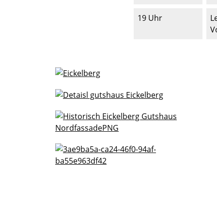
19 Uhr
L
V