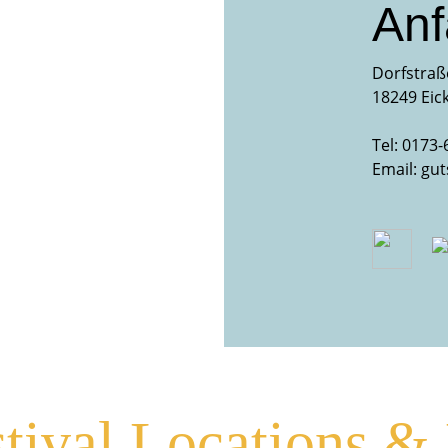
Anf
Dorfstraß
18249 Eic
Tel:
0173-
Email:
gut
stival Locations 