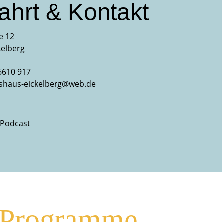
ahrt & Kontakt
e 12
kelberg
6610 917
shaus-eickelberg@web.de
& Programme