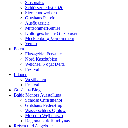
Saisonales
Schlösserherbst 2026
Sterneundwolken
Gutshaus Runde
Ausflugsziele
MittsommerRemise
Kulturgeschichte Gutshäuser
Mecklenburg-Vorpommern
Verein
Polen
Flussgebiet Persante
Nord Kaschubien
Weichsel Nogat Delta
Festival
Litauen
Westlitauen
Festival
Gutshaus Blog
Baltic Manors Ausstellung
Schloss Christinehof
Gutshaus Pederstrup
Wasserschloss Quilow
Museum Wejherowo
Regionalpark Rambynas
Reisen und Angebote