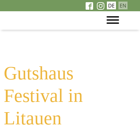
DE
EN
Baltic Manors Festival
in Litauen
Gutshaus
Festival in
Litauen