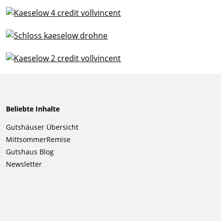
Beliebte Inhalte
Navigation
Gutshäuser Übersicht
überspringen
MittsommerRemise
Gutshaus Blog
Newsletter