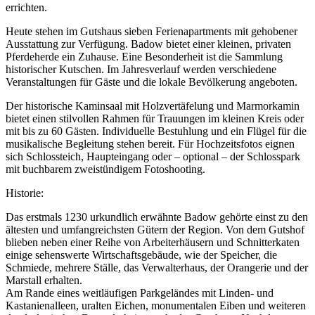
errichten.
Heute stehen im Gutshaus sieben Ferienapartments mit gehobener
Ausstattung zur Verfügung. Badow bietet einer kleinen, privaten
Pferdeherde ein Zuhause. Eine Besonderheit ist die Sammlung
historischer Kutschen. Im Jahresverlauf werden verschiedene
Veranstaltungen für Gäste und die lokale Bevölkerung angeboten.
Der historische Kaminsaal mit Holzvertäfelung und Marmorkamin
bietet einen stilvollen Rahmen für Trauungen im kleinen Kreis oder
mit bis zu 60 Gästen. Individuelle Bestuhlung und ein Flügel für die
musikalische Begleitung stehen bereit. Für Hochzeitsfotos eignen
sich Schlossteich, Haupteingang oder – optional – der Schlosspark
mit buchbarem zweistündigem Fotoshooting.
Historie:
Das erstmals 1230 urkundlich erwähnte Badow gehörte einst zu den
ältesten und umfangreichsten Gütern der Region. Von dem Gutshof
blieben neben einer Reihe von Arbeiterhäusern und Schnitterkaten
einige sehenswerte Wirtschaftsgebäude, wie der Speicher, die
Schmiede, mehrere Ställe, das Verwalterhaus, der Orangerie und der
Marstall erhalten.
Am Rande eines weitläufigen Parkgeländes mit Linden- und
Kastanienalleen, uralten Eichen, monumentalen Eiben und weiteren