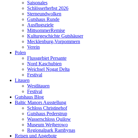
Saisonales
Schlösserherbst 2026
Sterneundwolken
Gutshaus Runde
Ausflugsziele
MittsommerRemise
Kulturgeschichte Gutshäuser
Mecklenburg-Vorpommern
Verein
Polen
Flussgebiet Persante
Nord Kaschubien
Weichsel Nogat Delta
Festival
Litauen
Westlitauen
Festival
Gutshaus Blog
Baltic Manors Ausstellung
Schloss Christinehof
Gutshaus Pederstrup
Wasserschloss Quilow
Museum Wejherowo
Regionalpark Rambynas
Reisen und Angebote