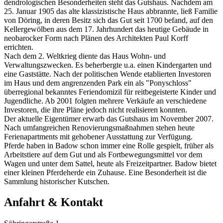
dendrologischen Besonderheiten steht das Gutshaus. Nachdem am
25. Januar 1905 das alte klassizistische Haus abbrannte, ließ Familie
von Döring, in deren Besitz sich das Gut seit 1700 befand, auf den
Kellergewölben aus dem 17. Jahrhundert das heutige Gebäude in
neobarocker Form nach Plänen des Architekten Paul Korff
errichten.
Nach dem 2. Weltkrieg diente das Haus Wohn- und
Verwaltungszwecken. Es beherbergte u.a. einen Kindergarten und
eine Gaststätte. Nach der politischen Wende etablierten Investoren
im Haus und dem angrenzenden Park ein als "Ponyschloss"
überregional bekanntes Feriendomizil für reitbegeisterte Kinder und
Jugendliche. Ab 2001 folgten mehrere Verkäufe an verschiedene
Investoren, die ihre Pläne jedoch nicht realisieren konnten.
Der aktuelle Eigentümer erwarb das Gutshaus im November 2007.
Nach umfangreichen Renovierungsmaßnahmen stehen heute
Ferienapartments mit gehobener Ausstattung zur Verfügung.
Pferde haben in Badow schon immer eine Rolle gespielt, früher als
Arbeitstiere auf dem Gut und als Fortbewegungsmittel vor dem
Wagen und unter dem Sattel, heute als Freizeitpartner. Badow bietet
einer kleinen Pferdeherde ein Zuhause. Eine Besonderheit ist die
Sammlung historischer Kutschen.
Anfahrt & Kontakt