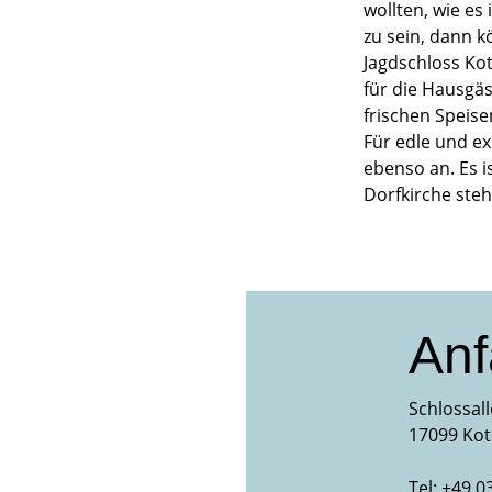
wollten, wie es
zu sein, dann k
Jagdschloss Kot
für die Hausgä
frischen Speisen
Für edle und ex
ebenso an. Es 
Dorfkirche steh
Anf
Schlossall
17099 Ko
Tel: +49 