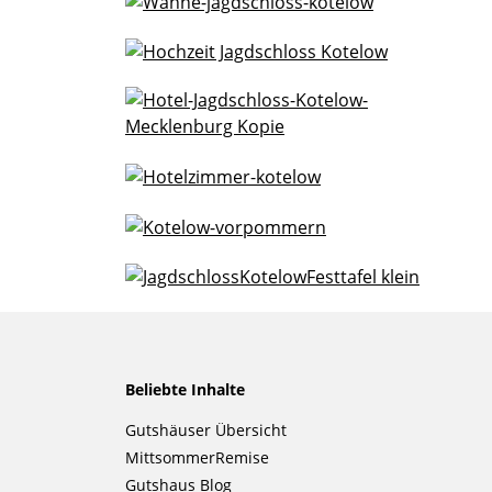
Beliebte Inhalte
Navigation
Gutshäuser Übersicht
überspringen
MittsommerRemise
Gutshaus Blog