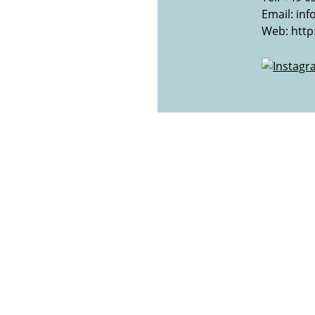
Email:
inf
Web:
http