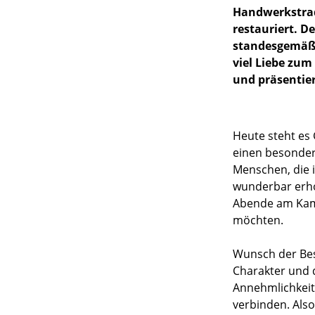
Handwerkstradi
restauriert. De
standesgemäß.
viel Liebe zu
und präsentier
Heute steht es 
einen besonde
Menschen, die i
wunderbar erho
Abende am Kami
möchten.
Wunsch der Besi
Charakter und 
Annehmlichkeit
verbinden. Als