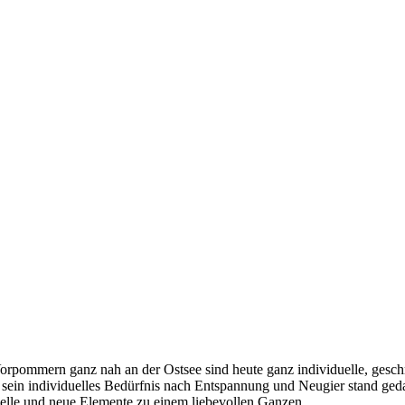
orpommern ganz nah an der Ostsee sind heute ganz individuelle, gesc
ein individuelles Bedürfnis nach Entspannung und Neugier stand geda
nelle und neue Elemente zu einem liebevollen Ganzen.