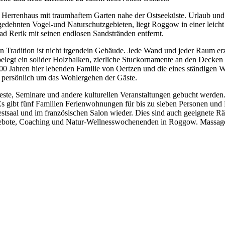
m Herrenhaus mit traumhaftem Garten nahe der Ostseeküste. Urlaub und
usgedehnten Vogel-und Naturschutzgebieten, liegt Roggow in einer leic
 Rerik mit seinen endlosen Sandstränden entfernt.
en Tradition ist nicht irgendein Gebäude. Jede Wand und jeder Raum er
belegt ein solider Holzbalken, zierliche Stuckornamente an den Decken 
800 Jahren hier lebenden Familie von Oertzen und die eines ständigen W
 persönlich um das Wohlergehen der Gäste.
este, Seminare und andere kulturellen Veranstaltungen gebucht werden.
s gibt fünf Familien Ferienwohnungen für bis zu sieben Personen und 
stsaal und im französischen Salon wieder. Dies sind auch geeignete R
 Angebote, Coaching und Natur-Wellnesswochenenden in Roggow. Mass