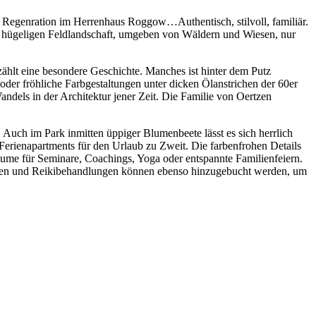
 Regenration im Herrenhaus Roggow…Authentisch, stilvoll, familiär.
ht hügeligen Feldlandschaft, umgeben von Wäldern und Wiesen, nur
zählt eine besondere Geschichte. Manches ist hinter dem Putz
oder fröhliche Farbgestaltungen unter dicken Ölanstrichen der 60er
andels in der Architektur jener Zeit. Die Familie von Oertzen
 Auch im Park inmitten üppiger Blumenbeete lässt es sich herrlich
Ferienapartments für den Urlaub zu Zweit. Die farbenfrohen Details
äume für Seminare, Coachings, Yoga oder entspannte Familienfeiern.
agen und Reikibehandlungen können ebenso hinzugebucht werden, um