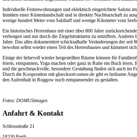
Individuelle Ferienwohnungen und eklektisch eingerichtete Salons i
Inmitten einer Küstenlandschaft und in direkter Nachbarschaft zu a
wenige hundert Meter vom Salzhaff und wenige Kilometer vom Seebad
Ein historisches Herrenhaus mit einer über 800 Jahre zurückreichend
verborgen und nur durch die Ziegelstrukturen zu entziffern. Anderes 
Jahre. Das alles dokumentiert schicksalhafte Veränderungen der seit 
bewohnt selbst wieder einen Teil des Herrenhauses und kümmert sich
Einige der liebevoll wieder hergestellten Räume können für Familienf
feiern, entspannen, Yoga machen oder ganz in Ruhe ein Buch lesen. E
und die geschmackvolle, besondere Gestaltung finden sich auch im Fe
Durch die Kooperation mit gluecksort-ostsee.de gibt es heilsame
den Aufenthalt in Roggow noch entspannender zu gestalten.
Fotos: DOMUSimages
Anfahrt & Kontakt
Schlossstraße 21
18230 Rerik