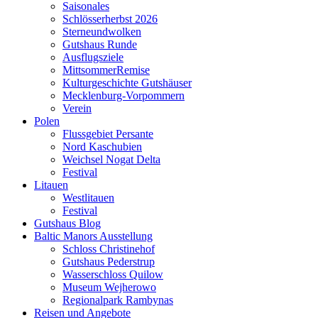
Saisonales
Schlösserherbst 2026
Sterneundwolken
Gutshaus Runde
Ausflugsziele
MittsommerRemise
Kulturgeschichte Gutshäuser
Mecklenburg-Vorpommern
Verein
Polen
Flussgebiet Persante
Nord Kaschubien
Weichsel Nogat Delta
Festival
Litauen
Westlitauen
Festival
Gutshaus Blog
Baltic Manors Ausstellung
Schloss Christinehof
Gutshaus Pederstrup
Wasserschloss Quilow
Museum Wejherowo
Regionalpark Rambynas
Reisen und Angebote