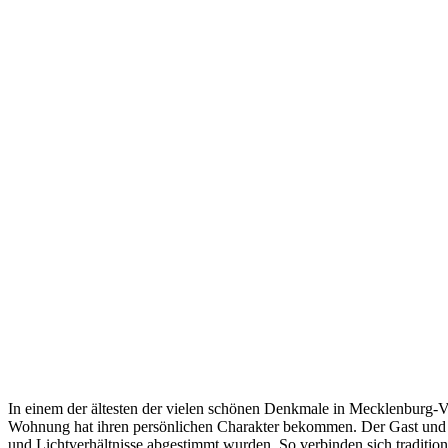
In einem der ältesten der vielen schönen Denkmale in Mecklenburg-V
Wohnung hat ihren persönlichen Charakter bekommen. Der Gast und s
und Lichtverhältnisse abgestimmt wurden. So verbinden sich traditio