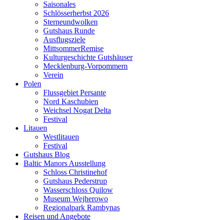
Saisonales
Schlösserherbst 2026
Sterneundwolken
Gutshaus Runde
Ausflugsziele
MittsommerRemise
Kulturgeschichte Gutshäuser
Mecklenburg-Vorpommern
Verein
Polen
Flussgebiet Persante
Nord Kaschubien
Weichsel Nogat Delta
Festival
Litauen
Westlitauen
Festival
Gutshaus Blog
Baltic Manors Ausstellung
Schloss Christinehof
Gutshaus Pederstrup
Wasserschloss Quilow
Museum Wejherowo
Regionalpark Rambynas
Reisen und Angebote