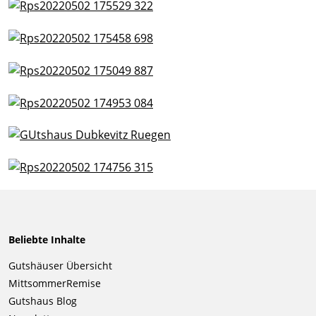
Beliebte Inhalte
Navigation
Gutshäuser Übersicht
überspringen
MittsommerRemise
Gutshaus Blog