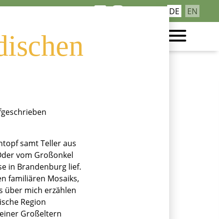
Navigation
DE
EN
Kontakt
überspringen
gen: „Guck
dischen
ufgeschrieben
ntopf samt Teller aus
. Oder vom Großonkel
e in Brandenburg lief.
n familiären Mosaiks,
s über mich erzählen
nische Region
einer Großeltern