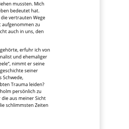
fliehen mussten. Mich
eben bedeutet hat.
 die vertrauten Wege
ut aufgenommen zu
cht auch in uns, den
gehörte, erfuhr ich von
nalist und ehemaliger
eele“, nimmt er seine
tgeschichte seiner
ls Schwede,
rbten Trauma leiden?
kholm persönlich zu
r die aus meiner Sicht
die schlimmsten Zeiten