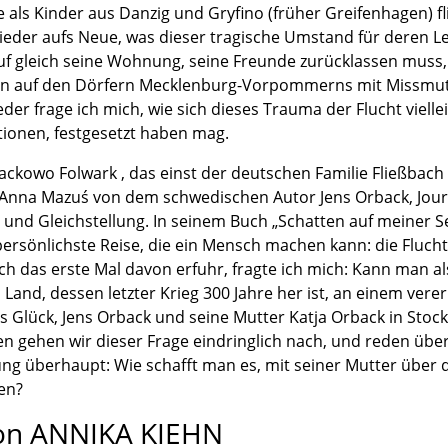
die als Kinder aus Danzig und Gryfino (früher Greifenhagen) 
ieder aufs Neue, was dieser tragische Umstand für deren L
f gleich seine Wohnung, seine Freunde zurücklassen muss,
nn auf den Dörfern Mecklenburg-Vorpommerns mit Missm
r frage ich mich, wie sich dieses Trauma der Flucht viellei
ionen, festgesetzt haben mag.
ackowo Folwark , das einst der deutschen Familie Fließbach 
n Anna Mazuś von dem schwedischen Autor Jens Orback, Jour
n und Gleichstellung. In seinem Buch „Schatten auf meiner S
persönlichste Reise, die ein Mensch machen kann: die Fluch
ich das erste Mal davon erfuhr, fragte ich mich: Kann man a
Land, dessen letzter Krieg 300 Jahre her ist, an einem vere
as Glück, Jens Orback und seine Mutter Katja Orback in Stoc
den gehen wir dieser Frage eindringlich nach, und reden übe
g überhaupt: Wie schafft man es, mit seiner Mutter über 
en?
on ANNIKA KIEHN