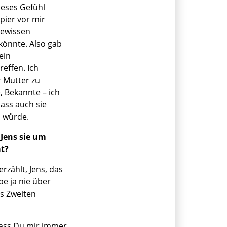
ieses Gefühl
pier vor mir
gewissen
könnte. Also gab
ein
effen. Ich
 Mutter zu
, Bekannte – ich
dass auch sie
 würde.
 Jens sie um
at?
erzählt, Jens, das
be ja nie über
s Zweiten
 dass Du mir immer