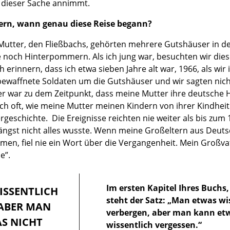
h dieser Sache annimmt.
nern, wann genau diese Reise begann?
 Mutter, den Fließbachs, gehörten mehrere Gutshäuser in d
 noch Hinterpommern. Als ich jung war, besuchten wir dies
 erinnern, dass ich etwa sieben Jahre alt war, 1966, als wir
ewaffnete Soldaten um die Gutshäuser und wir sagten nicht
r war zu dem Zeitpunkt, dass meine Mutter ihre deutsche H
ch oft, wie meine Mutter meinen Kindern von ihrer Kindheit 
geschichte. Die Ereignisse reichten nie weiter als bis zum 
längst nicht alles wusste. Wenn meine Großeltern aus Deuts
n, fiel nie ein Wort über die Vergangenheit. Mein Großva
e”.
Im ersten Kapitel Ihres Buchs
ISSENTLICH
steht der Satz: „Man etwas wi
 ABER MAN
verbergen, aber man kann et
S NICHT
wissentlich vergessen.“