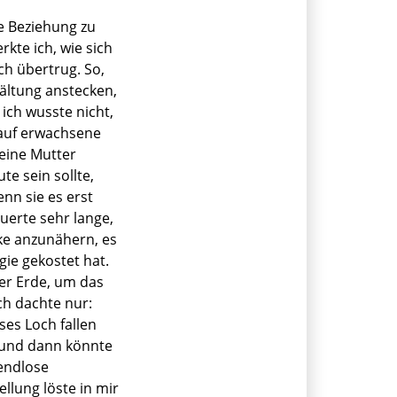
ge Beziehung zu
kte ich, wie sich
ch übertrug. So,
kältung anstecken,
 ich wusste nicht,
 auf erwachsene
eine Mutter
te sein sollte,
enn sie es erst
auerte sehr lange,
cke anzunähern, es
gie gekostet hat.
der Erde, um das
ch dachte nur:
es Loch fallen
 und dann könnte
 endlose
llung löste in mir