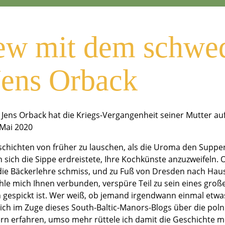
 pflegte zu sa
iew mit dem schwe
nach vorn“
Jens Orback
Jens Orback hat die Kriegs-Vergangenheit seiner Mutter a
 Mai 2020
eschichten von früher zu lauschen, als die Uroma den Suppe
 sich die Sippe erdreistete, Ihre Kochkünste anzuzweifeln
h die Bäckerlehre schmiss, und zu Fuß von Dresden nach Haus
le mich Ihnen verbunden, verspüre Teil zu sein eines große
gespickt ist. Wer weiß, ob jemand irgendwann einmal etwa
 ich im Zuge dieses South-Baltic-Manors-Blogs über die pol
 erfahren, umso mehr rüttele ich damit die Geschichte m