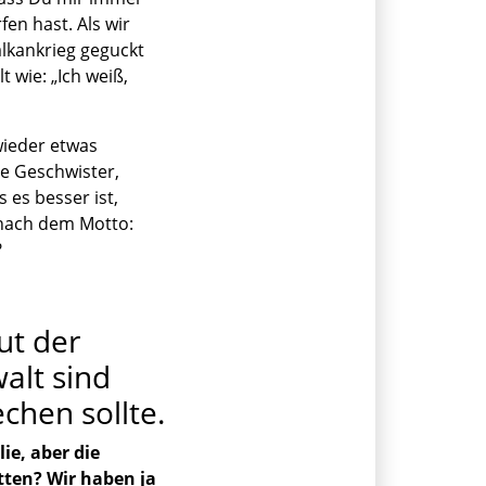
en hast. Als wir
lkankrieg geguckt
 wie: „Ich weiß,
wieder etwas
ne Geschwister,
 es besser ist,
 nach dem Motto:
?
ut der
alt sind
chen sollte.
ie, aber die
tten? Wir haben ja