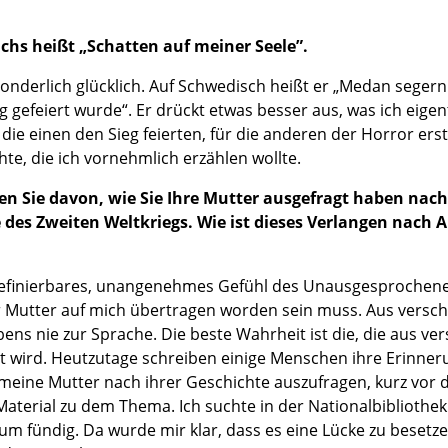
Buchs heißt „Schatten auf meiner Seele”.
 sonderlich glücklich. Auf Schwedisch heißt er „Medan segern
eg gefeiert wurde“. Er drückt etwas besser aus, was ich eigen
ie einen den Sieg feierten, für die anderen der Horror erst r
hte, die ich vornehmlich erzählen wollte.
en Sie davon, wie Sie Ihre Mutter ausgefragt haben nach 
des Zweiten Weltkriegs. Wie ist dieses Verlangen nach 
ndefinierbares, unangenehmes Gefühl des Unausgesprochenen 
er Mutter auf mich übertragen worden sein muss. Aus vers
bens nie zur Sprache. Die beste Wahrheit ist die, die aus v
t wird. Heutzutage schreiben einige Menschen ihre Erinner
, meine Mutter nach ihrer Geschichte auszufragen, kurz vor
n Material zu dem Thema. Ich suchte in der Nationalbiblioth
um fündig. Da wurde mir klar, dass es eine Lücke zu besetze