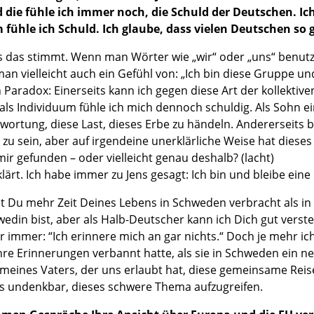
d die fühle ich immer noch, die Schuld der Deutschen. I
 fühle ich Schuld. Ich glaube, dass vielen Deutschen so 
ss das stimmt. Wenn man Wörter wie „wir“ oder „uns“ benutz
n vielleicht auch ein Gefühl von: „Ich bin diese Gruppe u
n Paradox: Einerseits kann ich gegen diese Art der kollektive
 als Individuum fühle ich mich dennoch schuldig. Als Sohn e
wortung, diese Last, dieses Erbe zu händeln. Andererseits b
 zu sein, aber auf irgendeine unerklärliche Weise hat dieses 
ir gefunden – oder vielleicht genau deshalb? (lacht)
lärt. Ich habe immer zu Jens gesagt: Ich bin und bleibe eine 
st Du mehr Zeit Deines Lebens in Schweden verbracht als in
wedin bist, aber als Halb-Deutscher kann ich Dich gut verst
 immer: “Ich erinnere mich an gar nichts.“ Doch je mehr ic
ihre Erinnerungen verbannt hatte, als sie in Schweden ein 
 meines Vaters, der uns erlaubt hat, diese gemeinsame Reis
s undenkbar, dieses schwere Thema aufzugreifen.