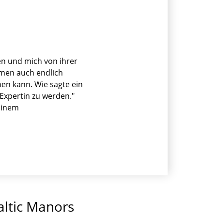
en und mich von ihrer
men auch endlich
en kann. Wie sagte ein
Expertin zu werden."
 einem
altic Manors