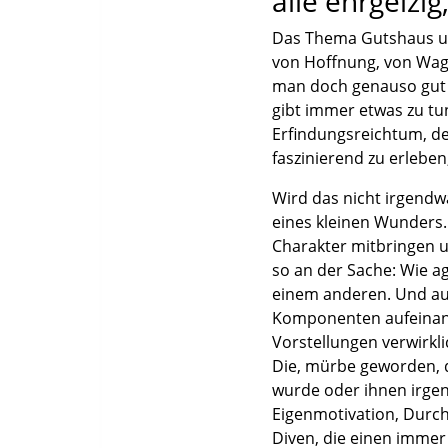
alle ehrgeizi
Das Thema Gutshaus umf
von Hoffnung, von Wage
man doch genauso gut a
gibt immer etwas zu tun
Erfindungsreichtum, der
faszinierend zu erlebe
Wird das nicht irgendw
eines kleinen Wunders.
Charakter mitbringen un
so an der Sache: Wie a
einem anderen. Und a
Komponenten aufeinande
Vorstellungen verwirkl
Die, mürbe geworden, d
wurde oder ihnen irgen
Eigenmotivation, Durch
Diven, die einen immer