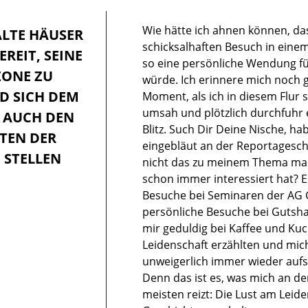
Wie hätte ich ahnen können, da
ALTE HÄUSER
schicksalhaften Besuch in eine
EREIT, SEINE
so eine persönliche Wendung f
ONE ZU
würde. Ich erinnere mich noch
D SICH DEM
Moment, als ich in diesem Flur 
umsah und plötzlich durchfuhr 
R AUCH DEN
Blitz. Such Dir Deine Nische, h
TEN DER
eingebläut an der Reportagesc
 STELLEN
nicht das zu meinem Thema ma
schon immer interessiert hat? Es
Besuche bei Seminaren der AG 
persönliche Besuche bei Gutsha
mir geduldig bei Kaffee und Ku
Leidenschaft erzählten und mic
unweigerlich immer wieder aufs 
Denn das ist es, was mich an 
meisten reizt: Die Lust am Leid