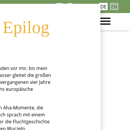
Navigation
DE
EN
Kontakt
überspringen
 Epilog
nden vor mir, bis mein
asser gleitet die großen
 vergangenen vier Jahre
rchs europäische
len Aha-Momente, die
Ich sprach mit einem
r die Fluchtgeschichte
hen Wurzeln.