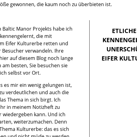
röße gewonnen, die kaum noch zu überbieten ist.
 Baltic Manor Projekts habe ich
ETLICH
kennengelernt, die mit
KENNENGEL
m Eifer Kulturerbe retten und
UNERSCH
ür Besucher verwandeln. Ihre
EIFER KULT
hier auf diesem Blog noch lange
 am besten, Sie besuchen sie
ch selbst vor Ort.
s es mir ein wenig gelungen ist,
 zu verdeutlichen und auch die
 das Thema in sich birgt. Ich
hr in meinem Notizheft zu
ier wiedergeben kann. Und ich
warten, weiterzumachen. Denn
 Thema Kulturerbe: das es sich
ben und nicht müde zu werden,