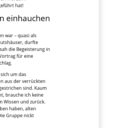
eführt hat!
en einhauchen
n war – quasi als
Gutshäuser, durfte
ah die Begeisterung in
ortrag für eine
chlag.
 sich um das
n aus der verrückten
gestrichen sind. Kaum
t, brauche ich keine
em Wissen und zurück.
eben haben, alten
Die Gruppe nickt