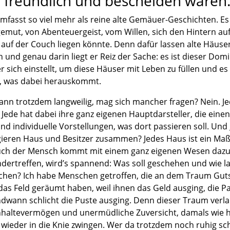
g, freundlich und bescheiden waren
asst so viel mehr als reine alte Gemäuer-Geschichten. Es
mut, von Abenteuergeist, vom Willen, sich den Hintern au
uf der Couch liegen könnte. Denn dafür lassen alte Häuser 
 und genau darin liegt er Reiz der Sache: es ist dieser Dom
 sich einstellt, um diese Häuser mit Leben zu füllen und es
n, was dabei herauskommt.
ann trotzdem langweilig, mag sich mancher fragen? Nein. Jed
 Jede hat dabei ihre ganz eigenen Hauptdarsteller, die eine
d individuelle Vorstellungen, was dort passieren soll. Und
gieren Haus und Besitzer zusammen? Jedes Haus ist ein Maßa
uch der Mensch kommt mit einem ganz eigenen Wesen dazu
rtreffen, wird’s spannend: Was soll geschehen und wie la
ichen? Ich habe Menschen getroffen, die an dem Traum Guts
as Feld geräumt haben, weil ihnen das Geld ausging, die P
dwann schlicht die Puste ausging. Denn dieser Traum verlan
haltevermögen und unermüdliche Zuversicht, damals wie he
 wieder in die Knie zwingen. Wer da trotzdem noch ruhig sc