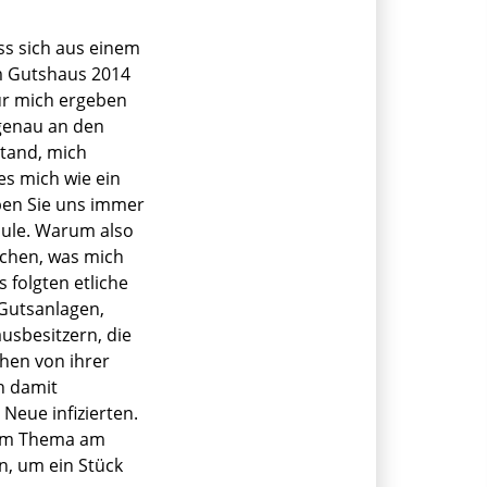
ss sich aus einem
m Gutshaus 2014
ür mich ergeben
 genau an den
stand, mich
es mich wie ein
aben Sie uns immer
hule. Warum also
chen, was mich
 folgten etliche
Gutsanlagen,
usbesitzern, die
chen von ihrer
h damit
Neue infizierten.
dem Thema am
en, um ein Stück