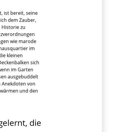
, ist bereit, seine
sich dem Zauber,
 Historie zu
utzverordnungen
ngen wie marode
mausquartier im
die kleinen
 Deckenbalken sich
 wenn im Garten
esen ausgebuddelt
m Anekdoten von
rz wärmen und den
elernt, die