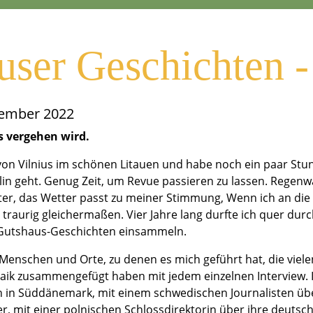
user Geschichten -
Epilog
tember 2022
s vergehen wird.
 von Vilnius im schönen Litauen und habe noch ein paar Stu
lin geht. Genug Zeit, um Revue passieren zu lassen. Regenw
er, das Wetter passt zu meiner Stimmung, Wenn ich an die
d traurig gleichermaßen. Vier Jahre lang durfte ich quer du
 Gutshaus-Geschichten einsammeln.
n Menschen und Orte, zu denen es mich geführt hat, die vie
aik zusammengefügt haben mit jedem einzelnen Interview. 
 in Süddänemark, mit einem schwedischen Journalisten übe
r, mit einer polnischen Schlossdirektorin über ihre deutsc