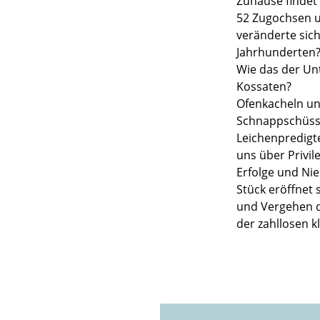
Zuhause findet 
52 Zugochsen u
veränderte sich
Jahrhunderten?
Wie das der Un
Kossaten?
Ofenkacheln un
Schnappschüsse
Leichenpredigt
uns über Privil
Erfolge und Nie
Stück eröffnet
und Vergehen d
der zahllosen 