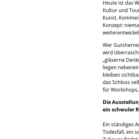
Heute ist das W
Kultur und Tou
Kunst, Kommerz,
Konzept: niemals
weiterentwickel
Wer Gutsherren-
wird überrascht
„gläserne Denk
liegen nebenei
bleiben sichtba
das Schloss sel
für Workshops,
Die Ausstellun
ein schwuler R
Ein ständiges A
Todesfall, ein s