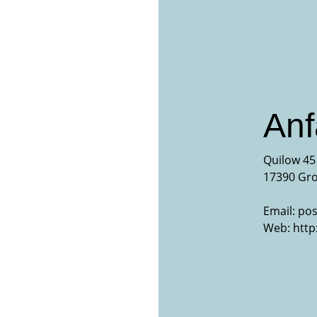
Anf
Quilow 45
17390 Gro
Email:
pos
Web:
http