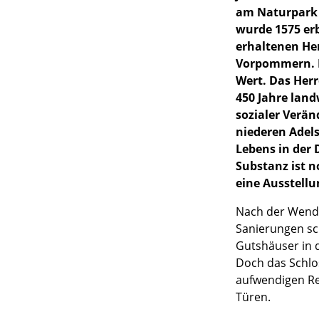
am Naturpark 
wurde 1575 er
erhaltenen He
Vorpommern. H
Wert. Das Her
450 Jahre land
sozialer Verän
niederen Adels
Lebens in der 
Substanz ist n
eine Ausstellu
Nach der Wende
Sanierungen sch
Gutshäuser in 
Doch das Schlo
aufwendigen Re
Türen.