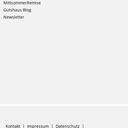
überspringen
MittsommerRemise
Gutshaus Blog
Newsletter
Navigation
Kontakt
Impressum
Datenschutz