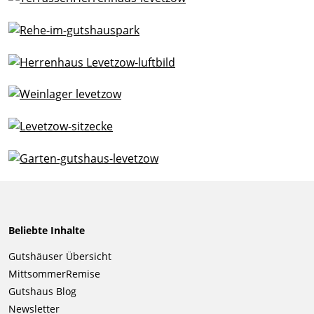
Beliebte Inhalte
Navigation
Gutshäuser Übersicht
überspringen
MittsommerRemise
Gutshaus Blog
Newsletter