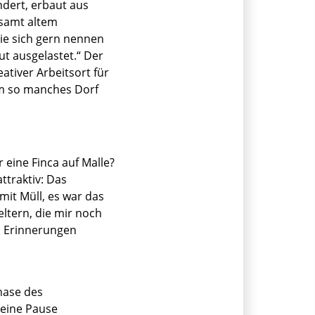
ndert, erbaut aus
 samt altem
sie sich gern nennen
ut ausgelastet.“ Der
tiver Arbeitsort für
m so manches Dorf
 eine Finca auf Malle?
traktiv: Das
it Müll, es war das
ltern, die mir noch
, Erinnerungen
hase des
 eine Pause