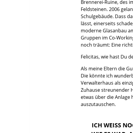
Brennerei-Ruine, des i
Feldsteinen. 2006 gelan
Schulgebäude. Dass das 
lässt, einerseits schad
moderne Glasanbau am 
Gruppen im Co-Working
noch träumt: Eine richti
Felicitas, wie hast Du
Als meine Eltern die Gu
Die könnte ich wunderb
Verwalterhaus als einz
Zuhause streunender Hu
etwas über die Anlage 
auszutauschen.
ICH WEISS NOC