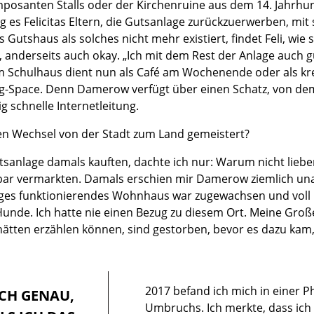
mposanten Stalls oder der Kirchenruine aus dem 14. Jahrhu
g es Felicitas Eltern, die Gutsanlage zurückzuerwerben, mit
Gutshaus als solches nicht mehr existiert, findet Feli, wie 
e, anderseits auch okay. „Ich mit dem Rest der Anlage auch g
Schulhaus dient nun als Café am Wochenende oder als krea
-Space. Denn Damerow verfügt über einen Schatz, von de
g schnelle Internetleitung.
 den Wechsel von der Stadt zum Land gemeistert?
tsanlage damals kauften, dachte ich nur: Warum nicht lieber
ar vermarkten. Damals erschien mir Damerow ziemlich unat
iges funktionierendes Wohnhaus war zugewachsen und voll m
nde. Ich hatte nie einen Bezug zu diesem Ort. Meine Große
hätten erzählen können, sind gestorben, bevor es dazu kam
2017 befand ich mich in einer P
H GENAU, W
Umbruchs. Ich merkte, dass ich