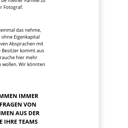
be meiner Familie zu
r Fotograf.
t einmal das nehme,
e ohne Eigenkapital
siven Absprachen mit
e Besitzer kommt aus
 brauche hier mehr
 wollen. Wir könnten
OMMEN IMMER
FRAGEN VON
MEN AUS DER
E IHRE TEAMS