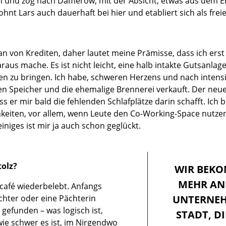
 und zog nach Damerow, mit der Absicht, etwas aus dem Er
hnt Lars auch dauerhaft bei hier und etabliert sich als freie
Fan von Krediten, daher lautet meine Prämisse, dass ich ers
raus mache. Es ist nicht leicht, eine halb intakte Gutsanlag
fen zu bringen. Ich habe, schweren Herzens und nach inten
ten Speicher und die ehemalige Brennerei verkauft. Der neu
ass er mir bald die fehlenden Schlafplätze darin schafft. Ich
eiten, vor allem, wenn Leute den Co-Working-Space nutzen
einiges ist mir ja auch schon geglückt.
tolz?
WIR BEK
MEHR AN
café wiederbelebt. Anfangs
chter oder eine Pächterin
UNTERNEH
gefunden – was logisch ist,
STADT, DI
wie schwer es ist, im Nirgendwo