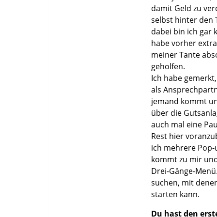
damit Geld zu ver
selbst hinter den
dabei bin ich gar
habe vorher extra
meiner Tante abso
geholfen.
Ich habe gemerkt,
als Ansprechpartn
jemand kommt un
über die Gutsanla
auch mal eine Pau
Rest hier voranzu
ich mehrere Pop-u
kommt zu mir und
Drei-Gänge-Menü.
suchen, mit den
starten kann.
Du hast den erst