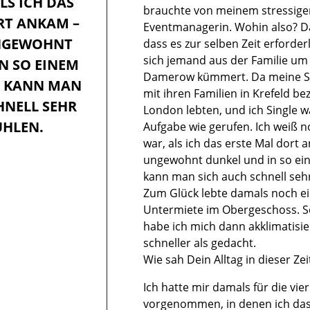
S ICH DAS E
brauchte von meinem stressigen
T ANKAM – E
Eventmanagerin. Wohin also? Da 
GEWOHNT D
dass es zur selben Zeit erforder
sich jemand aus der Familie um
 SO EINEM G
Damerow kümmert. Da meine Sc
KANN MAN SI
mit ihren Familien in Krefeld b
LL SEHR AL
London lebten, und ich Single w
HLEN.
Aufgabe wie gerufen. Ich weiß n
war, als ich das erste Mal dort 
ungewohnt dunkel und in so e
kann man sich auch schnell sehr 
Zum Glück lebte damals noch e
Untermiete im Obergeschoss. S
habe ich mich dann akklimatisier
schneller als gedacht.
Wie sah Dein Alltag in dieser Zei
Ich hatte mir damals für die vi
vorgenommen, in denen ich das