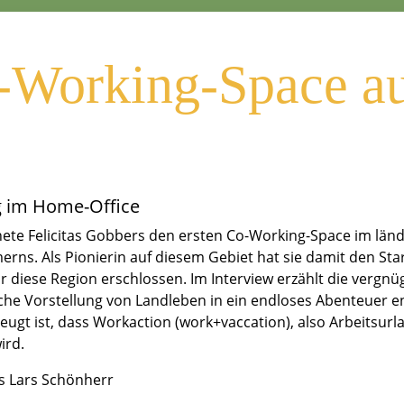
rlaub auf dem 
-Working-Space a
Damerow
 im Home-Office
ete Felicitas Gobbers den ersten Co-Working-Space im län
s. Als Pionierin auf diesem Gebiet hat sie damit den Start
r diese Region erschlossen. Im Interview erzählt die vergnü
iche Vorstellung von Landleben in ein endloses Abenteuer e
ugt ist, dass Workaction (work+vaccation), also Arbeitsurl
ird.
s Lars Schönherr