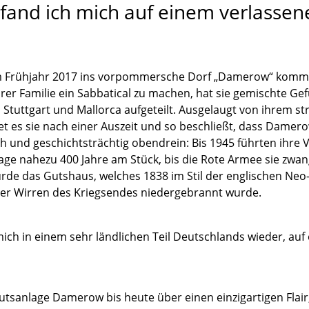
 fand ich mich auf einem verlasse
 im Frühjahr 2017 ins vorpommersche Dorf „Damerow“ komm
rer Familie ein Sabbatical zu machen, hat sie gemischte Gef
 Stuttgart und Mallorca aufgeteilt. Ausgelaugt von ihrem str
t es sie nach einer Auszeit und so beschließt, dass Damerow
ch und geschichtsträchtig obendrein: Bis 1945 führten ihre 
age nahezu 400 Jahre am Stück, bis die Rote Armee sie zwang
rde das Gutshaus, welches 1838 im Stil der englischen Ne
der Wirren des Kriegsendes niedergebrannt wurde.
mich in einem sehr ländlichen Teil Deutschlands wieder, au
utsanlage Damerow bis heute über einen einzigartigen Flair,