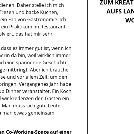
ZUM KREAT
dienen. Daher stelle ich mich
AUFS LA
 Tresen und backe Kuchen,
 kein Fan von Gastronomie. Ich
WO
 ein Praktikum im Restaurant
lviert, das hat mir sehr
 dass es immer gut ist, wenn ich
erin da bin, weil wirklich immer
d eine spannende Geschichte
ge mitbringt. Aber ich brauche
se und vor allem Zeit, um den
bringen. Vergangenes Jahr habe
p Dinner veranstaltet. Ein Koch
 wir kredenzen den Gästen ein
 Man muss sich gute Leute
en man etwas gemeinsam
en Co-Working-Space auf einer