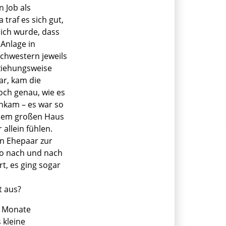
 Job als
traf es sich gut,
lich wurde, dass
 Anlage in
hwestern jeweils
eziehungsweise
ar, kam die
och genau, wie es
ankam – es war so
inem großen Haus
allein fühlen.
in Ehepaar zur
o nach und nach
t, es ging sogar
t aus?
er Monate
 kleine