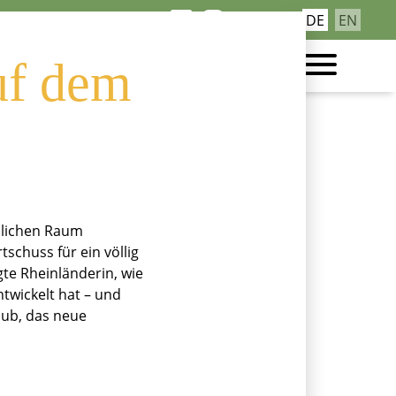
Navigation
DE
EN
Kontakt
überspringen
Rittergut
uf dem
dlichen Raum
schuss für ein völlig
gte Rheinländerin, wie
ntwickelt hat – und
aub, das neue