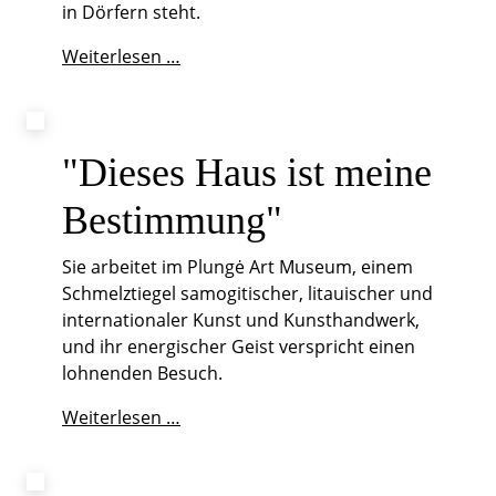
in Dörfern steht.
Ein
Weiterlesen …
Schloss
für
alle:
Svaneholm
"Dieses Haus ist meine
Bestimmung"
Sie arbeitet im Plungė Art Museum, einem
Schmelztiegel samogitischer, litauischer und
internationaler Kunst und Kunsthandwerk,
und ihr energischer Geist verspricht einen
lohnenden Besuch.
"Dieses
Weiterlesen …
Haus
ist