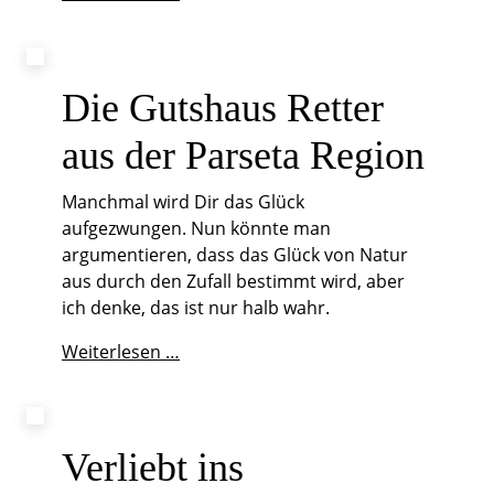
eiserne
Herz
im
Gutshaus
Die Gutshaus Retter
Pederstrup
aus der Parseta Region
Manchmal wird Dir das Glück
aufgezwungen. Nun könnte man
argumentieren, dass das Glück von Natur
aus durch den Zufall bestimmt wird, aber
ich denke, das ist nur halb wahr.
Die
Weiterlesen …
Gutshaus
Retter
aus
der
Verliebt ins
Parseta