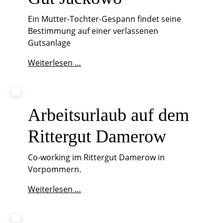
Ein Mutter-Tochter-Gespann findet seine
Bestimmung auf einer verlassenen
Gutsanlage
Wurzeln
Weiterlesen …
schlagen
auf
Gut
Jackowo
Arbeitsurlaub auf dem
Rittergut Damerow
Co-working im Rittergut Damerow in
Vorpommern.
Arbeitsurlaub
Weiterlesen …
auf
dem