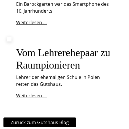
Ein Barockgarten war das Smartphone des
16. Jahrhunderts
Ein
Weiterlesen …
Barockgarten
war
das
Smartphone
Vom Lehrerehepaar zu
des
Raumpionieren
16.
Jahrhunderts
Lehrer der ehemaligen Schule in Polen
retten das Gutshaus.
Vom
Weiterlesen …
Lehrerehepaar
zu
Raumpionieren
Zurück zum Gutshaus Blog