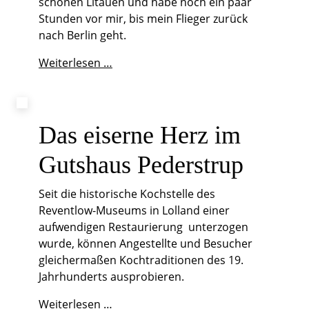
schönen Litauen und habe noch ein paar
Stunden vor mir, bis mein Flieger zurück
nach Berlin geht.
Epilog
Weiterlesen …
Das eiserne Herz im
Gutshaus Pederstrup
Seit die historische Kochstelle des
Reventlow-Museums in Lolland einer
aufwendigen Restaurierung unterzogen
wurde, können Angestellte und Besucher
gleichermaßen Kochtraditionen des 19.
Jahrhunderts ausprobieren.
Das
Weiterlesen …