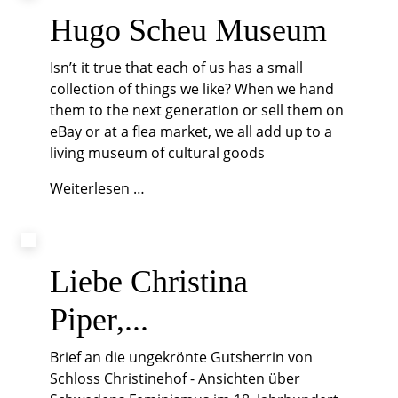
meine
Bestimmung"
Hugo Scheu Museum
Isn’t it true that each of us has a small
collection of things we like? When we hand
them to the next generation or sell them on
eBay or at a flea market, we all add up to a
living museum of cultural goods
Hugo
Weiterlesen …
Scheu
Museum
Liebe Christina
Piper,...
Brief an die ungekrönte Gutsherrin von
Schloss Christinehof - Ansichten über