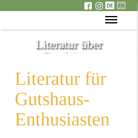
DE
EN
Literatur über
Gutshäuser
Literatur für
Gutshaus-
Enthusiasten