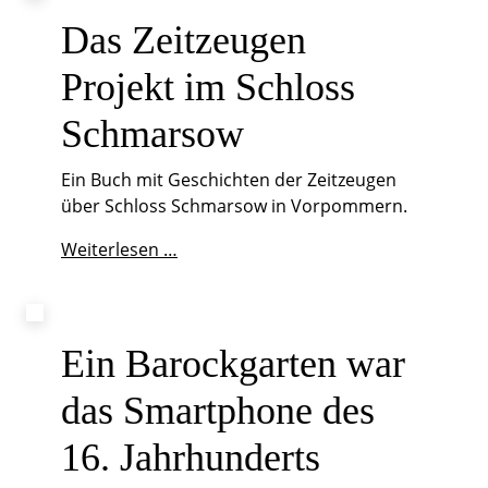
Rittergut
Damerow
Das Zeitzeugen
Projekt im Schloss
Schmarsow
Ein Buch mit Geschichten der Zeitzeugen
über Schloss Schmarsow in Vorpommern.
Das
Weiterlesen …
Zeitzeugen
Projekt
im
Schloss
Ein Barockgarten war
Schmarsow
das Smartphone des
16. Jahrhunderts