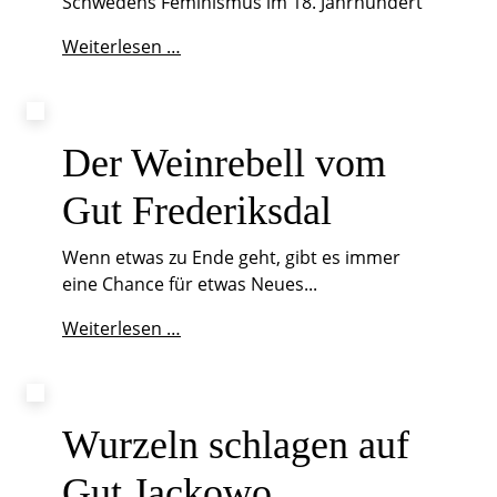
Schwedens Feminismus im 18. Jahrhundert
Liebe
Weiterlesen …
Christina
Piper,...
Der Weinrebell vom
Gut Frederiksdal
Wenn etwas zu Ende geht, gibt es immer
eine Chance für etwas Neues...
Der
Weiterlesen …
Weinrebell
vom
Gut
Frederiksdal
Wurzeln schlagen auf
Gut Jackowo