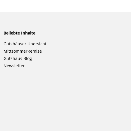
Beliebte Inhalte
Navigation
Gutshäuser Übersicht
überspringen
MittsommerRemise
Gutshaus Blog
Newsletter